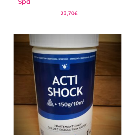
Spa
23,70
€