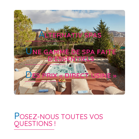
A
LTERNATIV SPAS
U
NE GAMME DE SPA FAITE
D’ESSENTIELS
D
ES PRIX « DIRECT USINE »
P
OSEZ-NOUS TOUTES VOS
QUESTIONS !