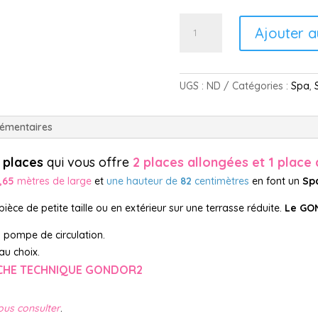
quantité
Ajouter a
de
GONDOR2
-
UGS :
ND
Catégories :
Spa
,
Spa
3
Places
lémentaires
3 places
qui vous offre
2 places allongées et 1 place 
1,65
mètres de large
et
une hauteur de
82
centimètres
en font un
Sp
 pièce de petite taille ou en extérieur sur une terrasse réduite.
Le GO
1
pompe de circulation.
au choix.
ICHE TECHNIQUE GONDOR2
ous consulter
.