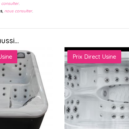
 consulter
.
is
,
nous consulter
.
aussi…
Usine
Prix Direct Usine