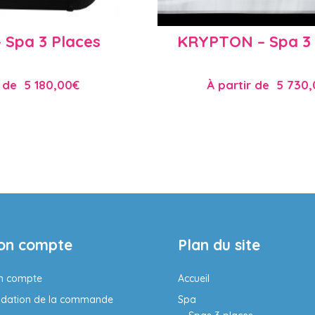
Spa 3 Places
KRYPTON – Spa 3 
 de
5 180,00
€
À partir de
5 730,
on compte
Plan du site
n compte
Accueil
idation de la commande
Spa