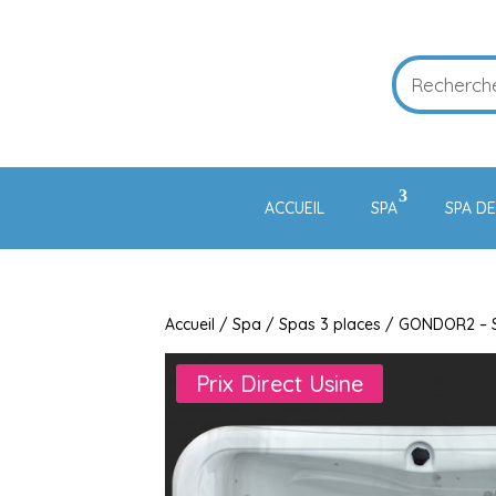
ACCUEIL
SPA
SPA D
Accueil
/
Spa
/
Spas 3 places
/ GONDOR2 – S
Prix Direct Usine