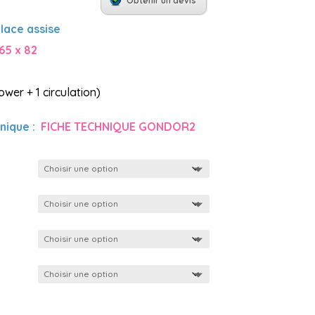
Obtenir un devis
place assise
165 x 82
ower + 1 circulation)
nique :
FICHE TECHNIQUE GONDOR2