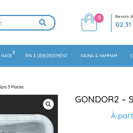
Besoin d
0
02 31
E NAGE
SPA À DÉBORDEMENT
SAUNA & HAMMAM
C
pa 3 Places
GONDOR2 – Sp
À part