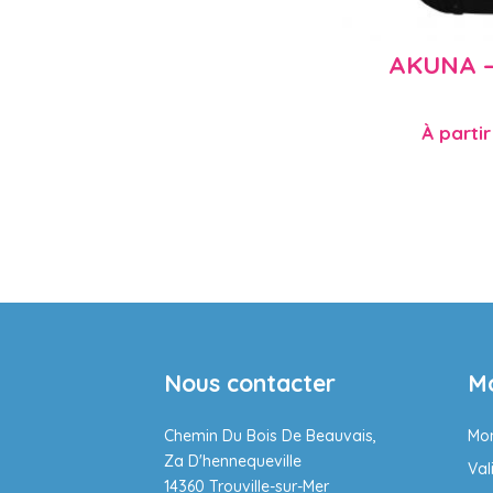
AKUNA – 
À partir
Nous contacter
M
Chemin Du Bois De Beauvais,
Mo
Za D'hennequeville
Val
14360 Trouville-sur-Mer