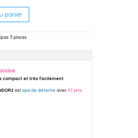
u panier
Spas 3 places
assise.
a compact et très facilement
NDOR2
est
spa de détente
avec
37 jets