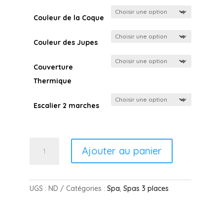
Couleur de la Coque
Couleur des Jupes
Couverture
Thermique
Escalier 2 marches
quantité
Ajouter au panier
de
AKUNA
-
Spa
UGS :
ND
Catégories :
Spa
,
Spas 3 places
3
Places